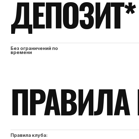
ПРАВИЛА К
Правила клуба:
1. Стоимость разовой тренировки и абонемента устанавливает
2. Оплата производится наличными или безналичным способом.
3. В случае неявки Члена клуба на тренировку, на которую он о
запись, либо отмены записи на тренировку (для индивидуальных
тренировки учитываются как посещённые в период действия а
4. В случае использования Членом клуба не всех тренировок п
стоимости абонемента не подлежит возврату.
5. При возникновении обстоятельств, препятствующих дальней
действие абонемента на срок до 14 дней, предоставив соот
6. Возобновить действие абонемента можно посредством личног
Правила использования депозита:
• Депозит не имеет ограничений по времени.