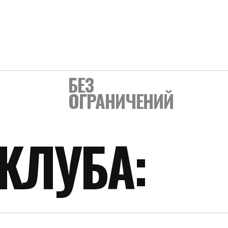
ЛУБА:
ся Клубом и может изменяться.
существил
 тренировок позднее чем за 2 дня до тренировки, для групповой — в
бонемента.
ериода посещения Клуба (безлимит, командировка и т.д.) действие 
шему посещению тренировок (болезнь, командировка и т.д.) Член К
ветствующие подтверждающие документы.
о визита либо через месяц после покупки.