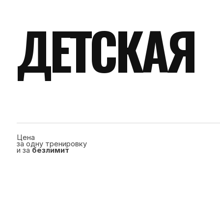
Цена
за одну тренировку
и за
безлимит
ДЕПОЗИТ*
Без ограничений по
времени